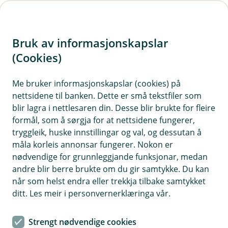
H
o
Bruk av informasjonskapslar
p
p
(Cookies)
i
Me bruker informasjonskapslar (cookies) på
nettsidene til banken. Dette er små tekstfiler som
n
blir lagra i nettlesaren din. Desse blir brukte for fleire
n
formål, som å sørgja for at nettsidene fungerer,
h
tryggleik, huske innstillingar og val, og dessutan å
o
måla korleis annonsar fungerer. Nokon er
nødvendige for grunnleggjande funksjonar, medan
d
andre blir berre brukte om du gir samtykke. Du kan
e
når som helst endra eller trekkja tilbake samtykket
t
ditt. Les meir i personvernerklæringa vår.
Velkomen til Valle Sparebank
Strengt nødvendige cookies