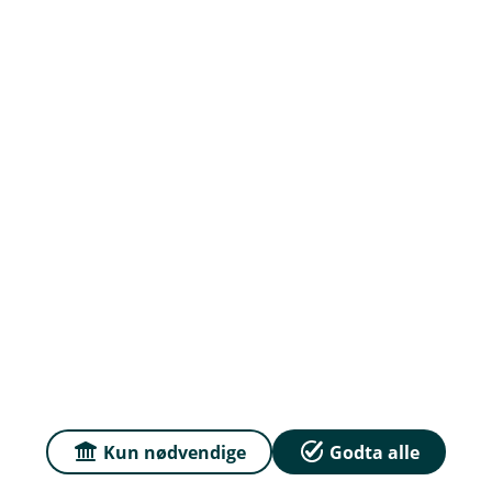
Prisar
Du kan samanlikna prisane våre med prisar frå
andre selskap på
Finansportalen.no
Våre priser
Personvern og informasjonskapsler
Tryggleik og antikvitvask
English
Kun nødvendige
Godta alle