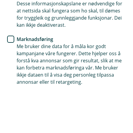
Desse informasjonskapslane er nødvendige for
Valle Sparebank ynskjer å vere din finansielle
at nettsida skal fungera som ho skal, til dømes
partner gjennom heile livet! -
for tryggleik og grunnleggjande funksjonar. Dei
allstøtt med deg
kan ikkje deaktiverast.
Marknadsføring
Me bruker dine data for å måla kor godt
kampanjane våre fungerer. Dette hjelper oss å
Daglegbank
Lån
Forsikring
Sparing og pensjon
forstå kva annonsar som gir resultat, slik at me
kan forbetra marknadsføringa vår. Me bruker
Signer dokumenter
ikkje dataen til å visa deg personleg tilpassa
annonsar eller til retargeting.