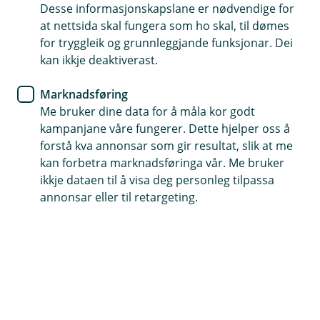
Desse informasjonskapslane er nødvendige for
Har du allereie meldt inn ei sak?
at nettsida skal fungera som ho skal, til dømes
Har du skadenummeret klart, kan du enkelt
for tryggleik og grunnleggjande funksjonar. Dei
ettersende dokument eller gi utfyllande
kan ikkje deaktiverast.
opplysningar i ei pågåande sak.
Marknadsføring
Me bruker dine data for å måla kor godt
Oppdater sak
kampanjane våre fungerer. Dette hjelper oss å
forstå kva annonsar som gir resultat, slik at me
kan forbetra marknadsføringa vår. Me bruker
ikkje dataen til å visa deg personleg tilpassa
annonsar eller til retargeting.
Slik får du hjelp
Veihjelp i Noreg:
62 51 83 88
.
Veihjelp i utlandet
+47 22 22 77 06
.
Ved akutt sjukdom eller ulykke på reise i
utlandet:
+45 70 10 50 50
.