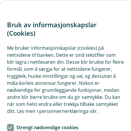
H
o
Bruk av informasjonskapslar
p
p
(Cookies)
Meld skade
i
Me bruker informasjonskapslar (cookies) på
nettsidene til banken. Dette er små tekstfiler som
n
blir lagra i nettlesaren din. Desse blir brukte for fleire
n
formål, som å sørgja for at nettsidene fungerer,
For å kunne hjelpe deg, må vi vite kva som har
h
tryggleik, huske innstillingar og val, og dessutan å
skjedd. Vel kategori for skaden du har hatt, så
o
måla korleis annonsar fungerer. Nokon er
hjelper vi deg vidare. For å melde skade, må du
nødvendige for grunnleggjande funksjonar, medan
d
logge inn med BankID.
andre blir berre brukte om du gir samtykke. Du kan
e
når som helst endra eller trekkja tilbake samtykket
t
ditt. Les meir i personvernerklæringa vår.
Strengt nødvendige cookies