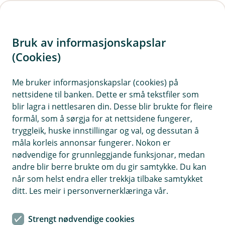
H
o
Bruk av informasjonskapslar
p
p
(Cookies)
i
Me bruker informasjonskapslar (cookies) på
nettsidene til banken. Dette er små tekstfiler som
n
blir lagra i nettlesaren din. Desse blir brukte for fleire
n
formål, som å sørgja for at nettsidene fungerer,
h
tryggleik, huske innstillingar og val, og dessutan å
o
måla korleis annonsar fungerer. Nokon er
nødvendige for grunnleggjande funksjonar, medan
d
andre blir berre brukte om du gir samtykke. Du kan
e
når som helst endra eller trekkja tilbake samtykket
t
ditt. Les meir i personvernerklæringa vår.
Fordelane med eit forbrukslån
Strengt nødvendige cookies