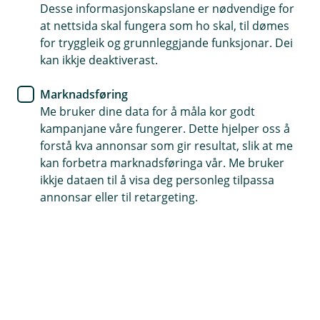
Desse informasjonskapslane er nødvendige for
Eit kortsiktig lån utan tryggleik og pant i bustad eller
at nettsida skal fungera som ho skal, til dømes
andre eigedelar
for tryggleik og grunnleggjande funksjonar. Dei
kan ikkje deaktiverast.
Fast nedbetalingsplan og god føreseielegheit
Betal inn ekstra når du kan, og reduser
Marknadsføring
lånekostnadene dine
Me bruker dine data for å måla kor godt
kampanjane våre fungerer. Dette hjelper oss å
Søk om forbrukslån her
forstå kva annonsar som gir resultat, slik at me
kan forbetra marknadsføringa vår. Me bruker
ikkje dataen til å visa deg personleg tilpassa
Eit forbrukslån gjev deg ekstra
annonsar eller til retargeting.
handlingsrom
Har du fått uventa rekningar eller behov for
økonomisk fleksibilitet?