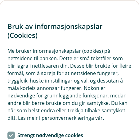
H
o
Bruk av informasjonskapslar
p
p
(Cookies)
i
Me bruker informasjonskapslar (cookies) på
nettsidene til banken. Dette er små tekstfiler som
n
blir lagra i nettlesaren din. Desse blir brukte for fleire
n
formål, som å sørgja for at nettsidene fungerer,
h
tryggleik, huske innstillingar og val, og dessutan å
o
måla korleis annonsar fungerer. Nokon er
nødvendige for grunnleggjande funksjonar, medan
d
andre blir berre brukte om du gir samtykke. Du kan
e
når som helst endra eller trekkja tilbake samtykket
t
ditt. Les meir i personvernerklæringa vår.
Spare i fond
Strengt nødvendige cookies