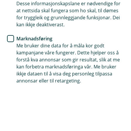
Desse informasjonskapslane er nødvendige for
Kan gje betre avkastning over tid enn vanleg
at nettsida skal fungera som ho skal, til dømes
banksparing
for tryggleik og grunnleggjande funksjonar. Dei
kan ikkje deaktiverast.
Passar for deg som planlegg å spare langsiktig
Få personleg rådgiving og gode råd om sparing –
Marknadsføring
tilpassa dine behov
Me bruker dine data for å måla kor godt
kampanjane våre fungerer. Dette hjelper oss å
Sjekk fond og start sparing
forstå kva annonsar som gir resultat, slik at me
kan forbetra marknadsføringa vår. Me bruker
ikkje dataen til å visa deg personleg tilpassa
La sparepengane dine vekse i fond
annonsar eller til retargeting.
Når du sparer i fond, får pengane dine
moglegheit til å vekse meir enn på ein vanleg
sparekonto over tid.