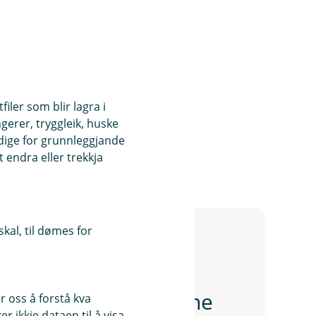
iler som blir lagra i
ngerer, tryggleik, huske
ndige for grunnleggjande
 endra eller trekkja
kal, til dømes for
oversikt over utgiftene
 oss å forstå kva
 ikkje dataen til å visa