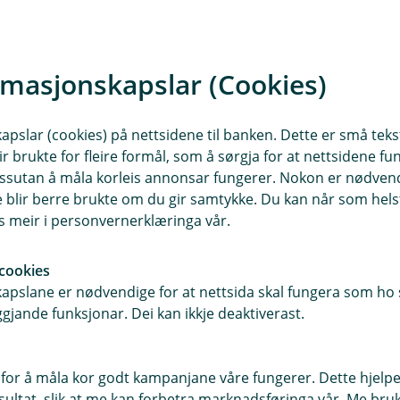
rmasjonskapslar (Cookies)
skonto
slar (cookies) på nettsidene til banken. Dette er små tekstf
ir brukte for fleire formål, som å sørgja for at nettsidene fu
 dessutan å måla korleis annonsar fungerer. Nokon er nødve
blir berre brukte om du gir samtykke. Du kan når som helst
es meir i personvernerklæringa vår.
cookies
pslane er nødvendige for at nettsida skal fungera som ho s
gjande funksjonar. Dei kan ikkje deaktiverast.
5 tips for betre 
for å måla kor godt kampanjane våre fungerer. Dette hjelper
ltat, slik at me kan forbetra marknadsføringa vår. Me bruker