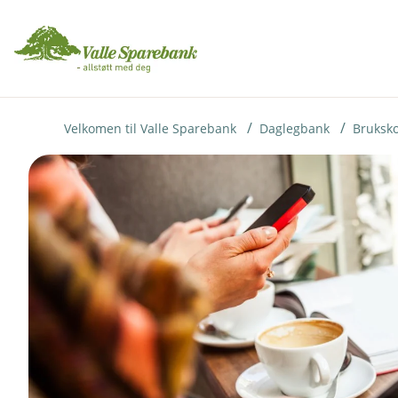
H
o
p
p
i
Velkomen til Valle Sparebank
Daglegbank
Bruksk
n
n
h
o
d
e
t