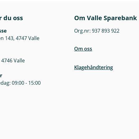
ein trygg og lovleg finansverksemd.
 kvitvaskingslova og dens formål kan du finne på
Finanstilsy
r du oss
Om Valle Sparebank
 lovas krav og korleis den påverkar både bankane og deira ku
sse
Org.nr: 937 893 922
 143, 4747 Valle
Om oss
 4746 Valle
Klagehåndtering
r
dag: 09:00 - 15:00