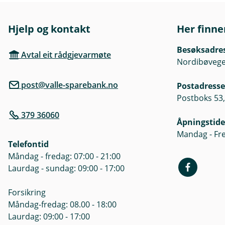
k
essensielt for å oppretthalde 
Meir detaljert informasjon om
Hjelp og kontakt
Her finne
gjev ei grundig oversikt over
Besøksadre
Avtal eit rådgjevarmøte
Nordibøvegen
post@valle-sparebank.no
Postadresse
Postboks 53,
379 36060
Åpningstide
Mandag - Fre
Telefontid
Måndag - fredag: 07:00 - 21:00
Laurdag - sundag: 09:00 - 17:00
Forsikring
Måndag-fredag: 08.00 - 18:00
Laurdag: 09:00 - 17:00