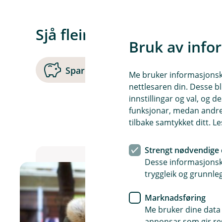
Sjå fleire kontotyper
Bruk av info
Sparekonto
Depositum
Me bruker informasjonskap
nettlesaren din. Desse bl
innstillingar og val, og
funksjonar, medan andre 
tilbake samtykket ditt. L
Strengt nødvendige 
Desse informasjonska
tryggleik og grunnleg
Marknadsføring
Me bruker dine data 
annonsar som gir resu