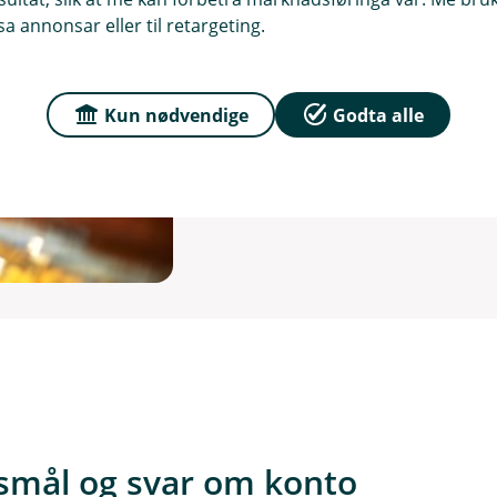
dine
a annonsar eller til retargeting.
Lær korleis du enkelt kan 
og mindre stress.
Kun nødvendige
Godta alle
Les meir
rsmål og svar om konto