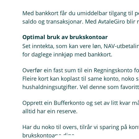
Med bankkort får du umiddelbar tilgang til pe
saldo og transaksjonar. Med AvtaleGiro blir r
Optimal bruk av brukskontoar
Set inntekta, som kan vere løn, NAV-utbetalin
for daglege innkjøp med bankkort.
Overfør ein fast sum til ein Regningskonto f
Fleire kort kan koplast til same konto, noko 
hushaldningsutgifter. Vel denne som favoritt
Opprett ein Bufferkonto og set av litt kvar mån
alltid har ein reserve.
Har du noko til overs, tilrår vi sparing på 
brukskontoane dine.