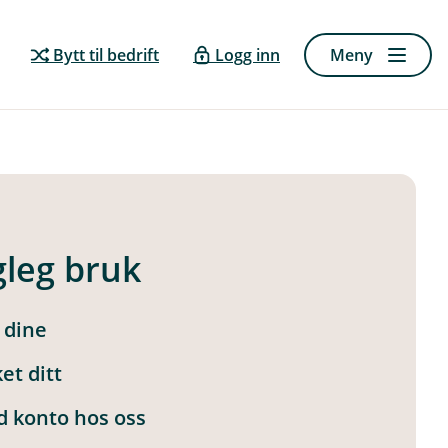
Bytt til bedrift
Logg inn
Meny
gleg bruk
 dine
et ditt
d konto hos oss