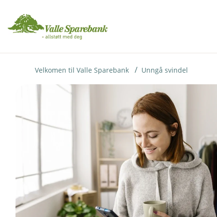
H
o
p
p
i
Velkomen til Valle Sparebank
Unngå svindel
n
n
h
o
d
e
t