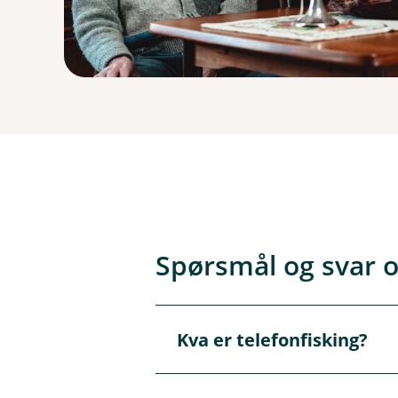
Spørsmål og svar 
Kva er telefonfisking?
Å
p
n
e