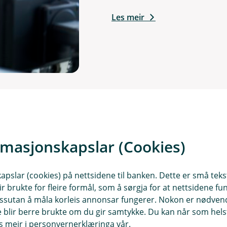
Les meir
rmasjonskapslar (Cookies)
slar (cookies) på nettsidene til banken. Dette er små tekstf
ir brukte for fleire formål, som å sørgja for at nettsidene fu
 dessutan å måla korleis annonsar fungerer. Nokon er nødve
Legitimering
Antihvitvask
blir berre brukte om du gir samtykke. Du kan når som helst
es meir i personvernerklæringa vår.