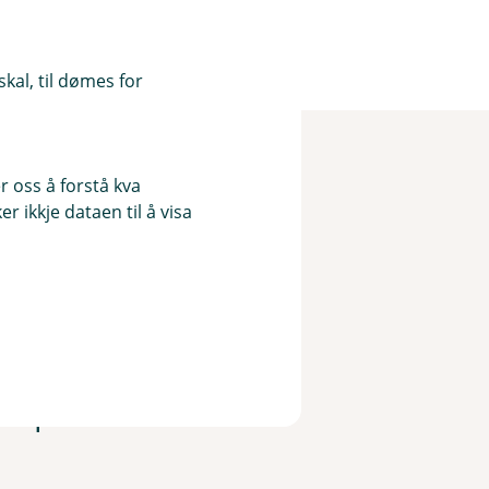
kal, til dømes for
 oss å forstå kva
 ikkje dataen til å visa
t svindel!
ler på