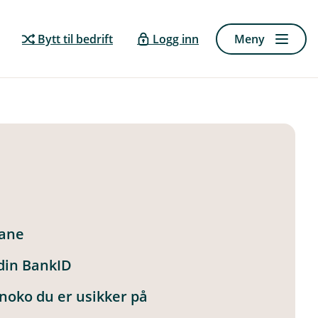
Bytt til bedrift
Logg inn
Meny
lane
 din BankID
noko du er usikker på