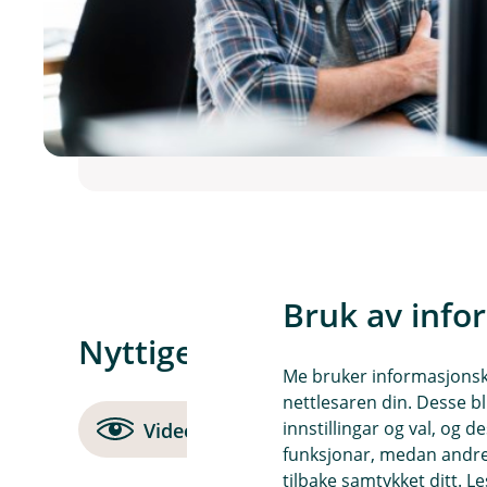
Bruk av info
Nyttige lenker
Me bruker informasjonskap
nettlesaren din. Desse bl
innstillingar og val, og
Videoar om svindelmetodar
funksjonar, medan andre 
tilbake samtykket ditt. L