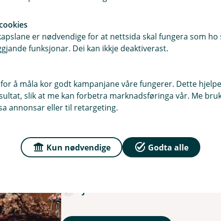
cookies
pslane er nødvendige for at nettsida skal fungera som ho s
gjande funksjonar. Dei kan ikkje deaktiverast.
for å måla kor godt kampanjane våre fungerer. Dette hjelper
ltat, slik at me kan forbetra marknadsføringa vår. Me bruker
a annonsar eller til retargeting.
Lær deg selvforsvar mo
Stopp - det haster ikke
Kun nødvendige
Godta alle
Tenk - kan det være svindel?
Sjekk - snakk med noen du sto