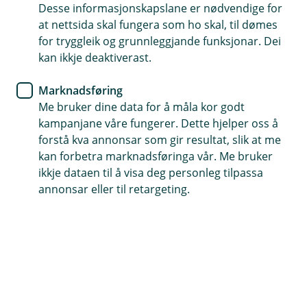
Desse informasjonskapslane er nødvendige for
Vi har ein av Norges best likte mobilbankar
at nettsida skal fungera som ho skal, til dømes
for tryggleik og grunnleggjande funksjonar. Dei
Få økonomisk rådgjeving når du treng det
kan ikkje deaktiverast.
Vel ein bank som stadig blir betre for deg
Marknadsføring
Me bruker dine data for å måla kor godt
kampanjane våre fungerer. Dette hjelper oss å
Trygg og enkel kvardagsøkonomi
forstå kva annonsar som gir resultat, slik at me
kan forbetra marknadsføringa vår. Me bruker
ikkje dataen til å visa deg personleg tilpassa
Hos oss får du personleg rådgjeving og effektive
annonsar eller til retargeting.
verktøy som gir deg ein enkel og trygg
bankkvardag.
Hos oss får du alle banktenester du treng gjennom
mobilbank, nettbank og våre bankkontor. Enten du
føretrekkjer å betjene deg sjølv digitalt, eller du ønskjer