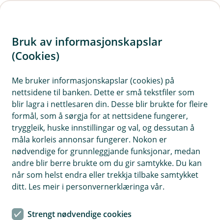
H
o
Bruk av informasjonskapslar
p
p
(Cookies)
i
Me bruker informasjonskapslar (cookies) på
nettsidene til banken. Dette er små tekstfiler som
n
blir lagra i nettlesaren din. Desse blir brukte for fleire
n
formål, som å sørgja for at nettsidene fungerer,
h
tryggleik, huske innstillingar og val, og dessutan å
o
måla korleis annonsar fungerer. Nokon er
nødvendige for grunnleggjande funksjonar, medan
d
andre blir berre brukte om du gir samtykke. Du kan
e
når som helst endra eller trekkja tilbake samtykket
t
ditt. Les meir i personvernerklæringa vår.
Dagleg bruk av banken
Strengt nødvendige cookies