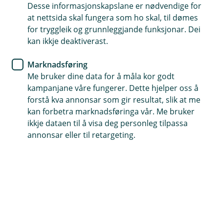
Direkteoppgjer med veterinær
Desse informasjonskapslane er nødvendige for
Vår hunde- og katteforsikring inkluderer
at nettsida skal fungera som ho skal, til dømes
direkteoppgjer med veterinær. Det betyr at du
for tryggleik og grunnleggjande funksjonar. Dei
slepp å leggje ut for veterinærbesøket, alt du
kan ikkje deaktiverast.
treng å betale er eigenandelen.
Marknadsføring
Me bruker dine data for å måla kor godt
Om direkteoppgjer
kampanjane våre fungerer. Dette hjelper oss å
forstå kva annonsar som gir resultat, slik at me
kan forbetra marknadsføringa vår. Me bruker
ikkje dataen til å visa deg personleg tilpassa
annonsar eller til retargeting.
Allerede meldt inn skade?
Har du fleire utgifter til ei allereie innmeldt sak,
skal du ettersende dette. Det kan du gjere her.