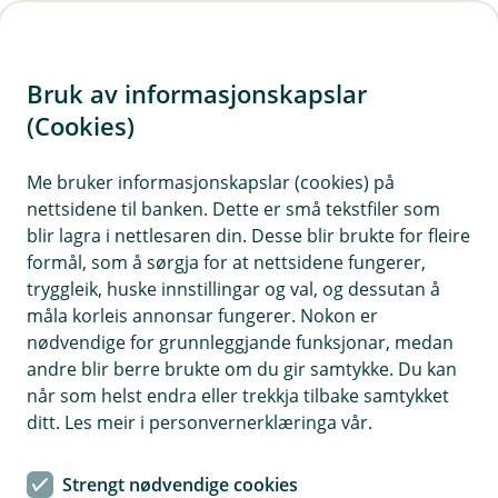
H
o
Bruk av informasjonskapslar
p
p
(Cookies)
Meld skade på dyr
i
Me bruker informasjonskapslar (cookies) på
Har du allereie oppsøkt veterinær, legg ved
nettsidene til banken. Dette er små tekstfiler som
n
faktura og journal i skademeldinga. Dersom du
blir lagra i nettlesaren din. Desse blir brukte for fleire
n
har avtalt eit direkteoppgjer med ein klinikk, vil
formål, som å sørgja for at nettsidene fungerer,
h
dei sende oppgjeret direkte til oss, og du treng
tryggleik, huske innstillingar og val, og dessutan å
o
måla korleis annonsar fungerer. Nokon er
ikkje melde skade viss du ikkje har andre utgifter.
nødvendige for grunnleggjande funksjonar, medan
d
andre blir berre brukte om du gir samtykke. Du kan
e
når som helst endra eller trekkja tilbake samtykket
t
ditt. Les meir i personvernerklæringa vår.
Strengt nødvendige cookies