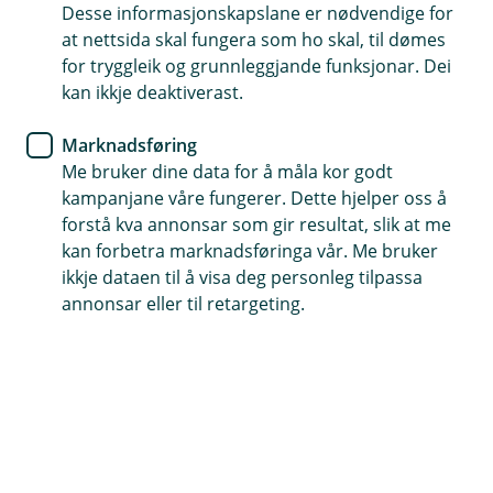
deg et best mulig kundeforhold hos oss. Vi har også
Desse informasjonskapslane er nødvendige for
behandlinger som vil kreve et samtykke fra deg for at vi
at nettsida skal fungera som ho skal, til dømes
kan gjennomføre banktjenester tilpasset deg.
for tryggleik og grunnleggjande funksjonar. Dei
kan ikkje deaktiverast.
Marknadsføring
Me bruker dine data for å måla kor godt
kampanjane våre fungerer. Dette hjelper oss å
Hjelp og kontakt
forstå kva annonsar som gir resultat, slik at me
kan forbetra marknadsføringa vår. Me bruker
Avtal eit rådgjevarmøte
ikkje dataen til å visa deg personleg tilpassa
annonsar eller til retargeting.
post@valle-sparebank.no
379 36060
Telefontid