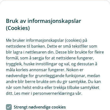
H
o
Bruk av informasjonskapslar
p
p
(Cookies)
i
Vis hjelpemeny
Me bruker informasjonskapslar (cookies) på
nettsidene til banken. Dette er små tekstfiler som
n
blir lagra i nettlesaren din. Desse blir brukte for fleire
n
formål, som å sørgja for at nettsidene fungerer,
Hvorfor behandler vi disse?
h
tryggleik, huske innstillingar og val, og dessutan å
o
måla korleis annonsar fungerer. Nokon er
Vårt oppdrag er å tilby deg en trygg bank som ivaretar
nødvendige for grunnleggjande funksjonar, medan
dine behov for banktjenester. For å drive bank, er vi
d
andre blir berre brukte om du gir samtykke. Du kan
pålagt en rekke lovkrav for behandling av
e
når som helst endra eller trekkja tilbake samtykket
personopplysninger og vi inngår avtaler med deg for
t
ditt. Les meir i personvernerklæringa vår.
de tjenestene du ønsker å bruke i banken. For å tilby
deg den banken vi mener du fortjener, har vi også
noen berettigede interesser vi bruker for å kunne gi
Strengt nødvendige cookies