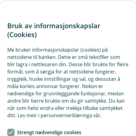
H
o
Bruk av informasjonskapslar
p
p
(Cookies)
i
Vis hjelpemeny
Me bruker informasjonskapslar (cookies) på
nettsidene til banken. Dette er små tekstfiler som
n
blir lagra i nettlesaren din. Desse blir brukte for fleire
n
formål, som å sørgja for at nettsidene fungerer,
Innhenting av personopplysninger
h
tryggleik, huske innstillingar og val, og dessutan å
o
måla korleis annonsar fungerer. Nokon er
Vi samler inn personopplysninger både direkte
nødvendige for grunnleggjande funksjonar, medan
fra deg og gjennom eksterne kilder for å kunne
d
andre blir berre brukte om du gir samtykke. Du kan
tilby sikre og relevante tjenester.
e
når som helst endra eller trekkja tilbake samtykket
t
ditt. Les meir i personvernerklæringa vår.
Opplysninger fra deg
Vi behandler informasjon du gir oss når du blir kunde,
Strengt nødvendige cookies