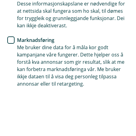
søker om lån, bruker betalingstjenester, besøker
Desse informasjonskapslane er nødvendige for
nettsiden vår, eller kontakter kundesenteret. Dette
at nettsida skal fungera som ho skal, til dømes
gjelder både privatkunder og personer i bedrifter,
for tryggleik og grunnleggjande funksjonar. Dei
organisasjoner eller foreninger.
kan ikkje deaktiverast.
Opplysninger fra tredjeparter
Marknadsføring
Me bruker dine data for å måla kor godt
Vi henter også opplysninger fra eksterne kilder for å
kampanjane våre fungerer. Dette hjelper oss å
tilby tjenester, oppfylle lovkrav og sikre datakvalitet.
forstå kva annonsar som gir resultat, slik at me
Disse kildene kan inkludere:
kan forbetra marknadsføringa vår. Me bruker
Offentlige registre som Skatteetaten,
ikkje dataen til å visa deg personleg tilpassa
Folkeregisteret og Brønnøysundregistrene, samt
annonsar eller til retargeting.
kriminalbekjempende myndigheter
Sanksjonslister og kredittopplysningsbyråer
Selskaper i Eika og Fremtind
Betalingstjenesteleverandører, banker og
butikker
Gjeldsregistre og offentlig tilgjengelige kilder