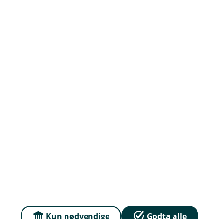
Prisar
Du kan samanlikna prisane våre med prisar frå
andre selskap på
Finansportalen.no
Våre priser
Personvern og informasjonskapsler
Tryggleik og antikvitvask
English
Kun nødvendige
Godta alle