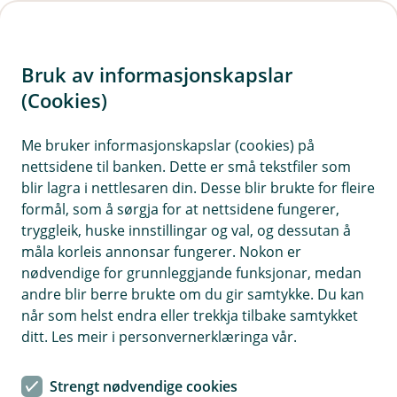
H
o
Bruk av informasjonskapslar
p
p
(Cookies)
i
Me bruker informasjonskapslar (cookies) på
nettsidene til banken. Dette er små tekstfiler som
n
blir lagra i nettlesaren din. Desse blir brukte for fleire
n
formål, som å sørgja for at nettsidene fungerer,
h
tryggleik, huske innstillingar og val, og dessutan å
o
måla korleis annonsar fungerer. Nokon er
nødvendige for grunnleggjande funksjonar, medan
d
andre blir berre brukte om du gir samtykke. Du kan
e
når som helst endra eller trekkja tilbake samtykket
t
ditt. Les meir i personvernerklæringa vår.
Bobilforsikring
Strengt nødvendige cookies