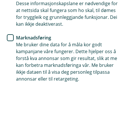
Desse informasjonskapslane er nødvendige for
Forsikre bobilen din med vår beste dekning Bobil
at nettsida skal fungera som ho skal, til dømes
Pluss
for tryggleik og grunnleggjande funksjonar. Dei
kan ikkje deaktiverast.
Fuktskadar for bobilar nyare enn 15 år
Motorskadeforsikring inntil 10 år eller 200 000 km
Marknadsføring
Me bruker dine data for å måla kor godt
kampanjane våre fungerer. Dette hjelper oss å
Kontakt meg om bobilforsikring
forstå kva annonsar som gir resultat, slik at me
kan forbetra marknadsføringa vår. Me bruker
ikkje dataen til å visa deg personleg tilpassa
Kva dekkjer bobilforsikringa?
annonsar eller til retargeting.
Sikre bobilen din så reisa og ferieturen blir ei god
oppleving. Vi tilbyr fire ulike bobilforsikringar. Med
Bobil Pluss har du dekning for ferieavbrot om noko
skulle skje med bobilen når du er på ferie. Vår beste
forsikring dekkjer også fastmontert utstyr i bobilen og
motorskade.