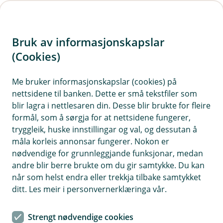
H
o
Bruk av informasjonskapslar
p
p
(Cookies)
i
Me bruker informasjonskapslar (cookies) på
nettsidene til banken. Dette er små tekstfiler som
n
blir lagra i nettlesaren din. Desse blir brukte for fleire
n
formål, som å sørgja for at nettsidene fungerer,
h
tryggleik, huske innstillingar og val, og dessutan å
o
måla korleis annonsar fungerer. Nokon er
nødvendige for grunnleggjande funksjonar, medan
d
andre blir berre brukte om du gir samtykke. Du kan
e
når som helst endra eller trekkja tilbake samtykket
t
ditt. Les meir i personvernerklæringa vår.
Forsikring for el-sparkesykkel
Strengt nødvendige cookies