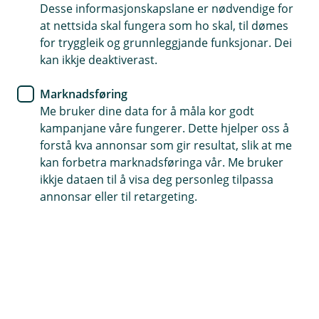
Desse informasjonskapslane er nødvendige for
Ei forsikring du må ha
at nettsida skal fungera som ho skal, til dømes
for tryggleik og grunnleggjande funksjonar. Dei
Frå berre 45 kroner i månaden
kan ikkje deaktiverast.
Raskt og enkelt å bestille
Marknadsføring
Me bruker dine data for å måla kor godt
Kjøp elsparkesykkelforsikring
kampanjane våre fungerer. Dette hjelper oss å
forstå kva annonsar som gir resultat, slik at me
kan forbetra marknadsføringa vår. Me bruker
Kva dekkjer forsikringa?
ikkje dataen til å visa deg personleg tilpassa
annonsar eller til retargeting.
El-sparkesyklar og andre små elektriske køyretøy
må ha ei lovpålagt ansvarsforsikring. Forsikringa
dekkjer skadar på deg sjølv eller andre personar,
samt andres eigendelar og eigedom.