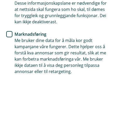
Desse informasjonskapslane er nødvendige for
Elsparkesykkelforsikring
at nettsida skal fungera som ho skal, til dømes
for tryggleik og grunnleggjande funksjonar. Dei
Kan du trafikkreglane for
kan ikkje deaktiverast.
elsparkesyklear?
Marknadsføring
Me bruker dine data for å måla kor godt
Slik køyrer og parkerer du trygt i trafikken og
kampanjane våre fungerer. Dette hjelper oss å
unngår sure bøter.
forstå kva annonsar som gir resultat, slik at me
kan forbetra marknadsføringa vår. Me bruker
Er det éin ting som er kjipt, så er det å få ei bot for
ikkje dataen til å visa deg personleg tilpassa
noko du kunne ha unngått om du berre hadde visst
annonsar eller til retargeting.
betre.
Vi har difor samla dei aller mest grunnleggjande
trafikkreglane du bør kjenne til om du brukar ein
elsparkesykkel.
Så ta ein kjapp sjekk her før du suser av garde med