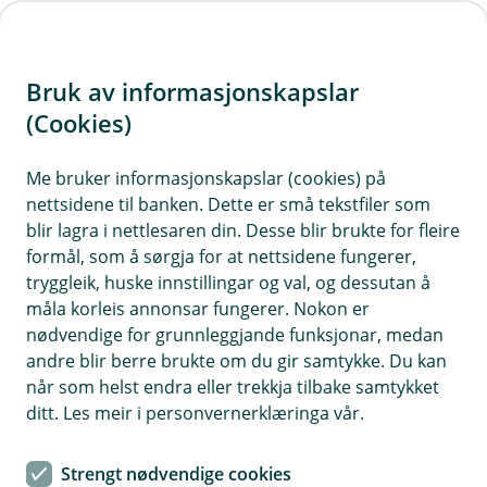
H
o
Bruk av informasjonskapslar
p
p
(Cookies)
i
Me bruker informasjonskapslar (cookies) på
nettsidene til banken. Dette er små tekstfiler som
n
blir lagra i nettlesaren din. Desse blir brukte for fleire
n
formål, som å sørgja for at nettsidene fungerer,
h
tryggleik, huske innstillingar og val, og dessutan å
o
måla korleis annonsar fungerer. Nokon er
nødvendige for grunnleggjande funksjonar, medan
d
andre blir berre brukte om du gir samtykke. Du kan
e
når som helst endra eller trekkja tilbake samtykket
t
ditt. Les meir i personvernerklæringa vår.
Hugs at du må stå heilt stille om du skal bruke mobilen når
du brukar ein elsparkesykkel.
Strengt nødvendige cookies