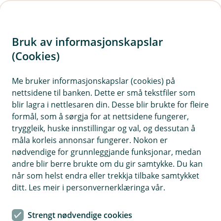
H
o
Bruk av informasjonskapslar
p
p
(Cookies)
i
Me bruker informasjonskapslar (cookies) på
nettsidene til banken. Dette er små tekstfiler som
n
blir lagra i nettlesaren din. Desse blir brukte for fleire
n
formål, som å sørgja for at nettsidene fungerer,
h
tryggleik, huske innstillingar og val, og dessutan å
o
måla korleis annonsar fungerer. Nokon er
nødvendige for grunnleggjande funksjonar, medan
d
andre blir berre brukte om du gir samtykke. Du kan
e
når som helst endra eller trekkja tilbake samtykket
t
ditt. Les meir i personvernerklæringa vår.
Planlegg ferien din godt og ha papirene i orden, så veit du
kva du skal gjere om uhellet er ute.
Strengt nødvendige cookies