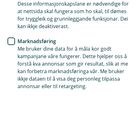
Desse informasjonskapslane er nødvendige for
Reiseforsikring
at nettsida skal fungera som ho skal, til dømes
for tryggleik og grunnleggjande funksjonar. Dei
Gode råd til ferieturen
kan ikkje deaktiverast.
Skal du reise på ferie? Slik førebur du deg viss du
Marknadsføring
blir sjuk eller noko uventa skjer på reisa di.
Me bruker dine data for å måla kor godt
kampanjane våre fungerer. Dette hjelper oss å
forstå kva annonsar som gir resultat, slik at me
Sjå for deg at ferien du har gledd deg til så lenge endar
kan forbetra marknadsføringa vår. Me bruker
opp på eit sjukehus med beinbrot eller på
ikkje dataen til å visa deg personleg tilpassa
hotellrommet i Hellas med matforgifting.
annonsar eller til retargeting.
Faktisk vert så mykje som over 150 000 nordmenn
ramma av magevirus på ferie kvart år, så du ville i så
fall ikkje vore åleine.
Men veit du kva du skal gjere om du eller nokon du er
saman med blir sjuke eller skadar seg når de er ute og