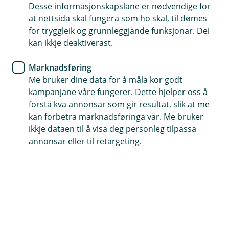
Kredittkort
Desse informasjonskapslane er nødvendige for
at nettsida skal fungera som ho skal, til dømes
Unngå valutafella i utlandet
for tryggleik og grunnleggjande funksjonar. Dei
kan ikkje deaktiverast.
Det er lett å bli litt usikker når du får spørsmålet
om du vil betale i lokal valuta eller norske kroner.
Marknadsføring
Me bruker dine data for å måla kor godt
Vel lokal valuta i utlandet
kampanjane våre fungerer. Dette hjelper oss å
Når du betaler eller tek ut pengar i utlandet, er det
forstå kva annonsar som gir resultat, slik at me
vanleg å bli spurd om du vil betale i norske kroner eller
kan forbetra marknadsføringa vår. Me bruker
i lokal valuta. Vel du lokal valuta, får du som regel betre
ikkje dataen til å visa deg personleg tilpassa
valutakurs og slepp unødige gebyr.
annonsar eller til retargeting.
Difor bør du velje lokal valuta
Mange vel framleis norske kroner når dei betaler i
utlandet, utan å vere klar over at det ofte gjer ferien
dyrare. Betaler du i norske kroner, er det butikken eller
minibanken som står for vekslinga. Då blir det ofte