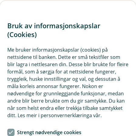
H
o
Bruk av informasjonskapslar
p
p
(Cookies)
i
Me bruker informasjonskapslar (cookies) på
nettsidene til banken. Dette er små tekstfiler som
n
blir lagra i nettlesaren din. Desse blir brukte for fleire
n
formål, som å sørgja for at nettsidene fungerer,
h
tryggleik, huske innstillingar og val, og dessutan å
o
måla korleis annonsar fungerer. Nokon er
nødvendige for grunnleggjande funksjonar, medan
d
andre blir berre brukte om du gir samtykke. Du kan
e
når som helst endra eller trekkja tilbake samtykket
t
ditt. Les meir i personvernerklæringa vår.
Nyt ferien og ta gode val når du er i utlandet.
Strengt nødvendige cookies