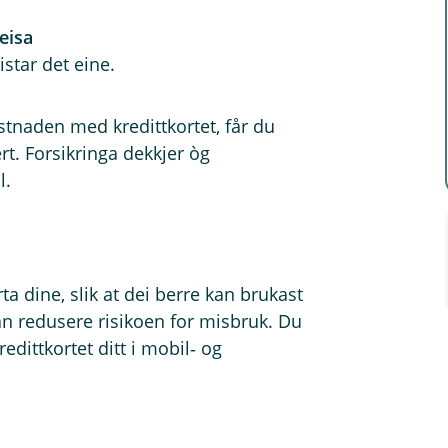
eisa
star det eine.
stnaden med kredittkortet, får du
ert. Forsikringa dekkjer òg
l.
ta dine, slik at dei berre kan brukast
kan redusere risikoen for misbruk. Du
edittkortet ditt i mobil‑ og