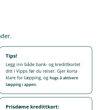
ader.
Tips!
Legg inn både bank‑ og kredittkortet
ditt i Vipps før du reiser. Gjer korta
klare for tæpping, og
hugs å aktivere
.
tæpping i appen
Prisdøme kredittkort: