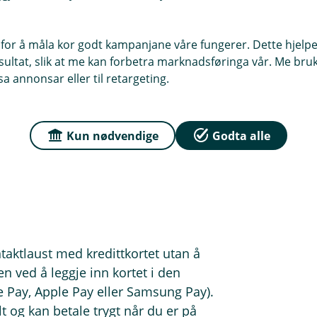
gar i minibank med kredittkortet.
for å måla kor godt kampanjane våre fungerer. Dette hjelper
ltat, slik at me kan forbetra marknadsføringa vår. Me bruker
ør.
a annonsar eller til retargeting.
godkjenner uttaket.
 gebyr.
Kun nødvendige
Godta alle
gar når du er framme på feriestaden,
taktlaust med kredittkortet utan å
 ved å leggje inn kortet i den
 Pay, Apple Pay eller Samsung Pay).
og kan betale trygt når du er på