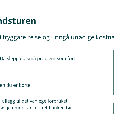
andsturen
i tryggare reise og unngå unødige kostn
g. Då slepp du små problem som fort
den du er borte.
i tillegg til det vanlege forbruket.
økje i mobil‑ eller nettbanken før