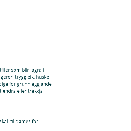
iler som blir lagra i
ngerer, tryggleik, huske
ndige for grunnleggjande
 endra eller trekkja
kal, til dømes for