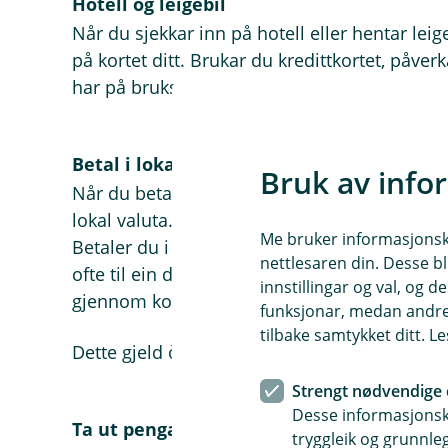
Hotell og leigebil
Når du sjekkar inn på hotell eller hentar leige
på kortet ditt. Brukar du kredittkortet, påve
har på brukskontoen.
Betal i lokal valuta
Bruk av info
Når du betaler i utlandet, kan du bli spurd om
lokal valuta. Vel alltid lokal valuta.
Me bruker informasjonskap
Betaler du i norske kroner, er det butikken e
nettlesaren din. Desse bl
ofte til ein dårlegare valutakurs for deg. Vel 
innstillingar og val, og
gjennom kortet ditt, og du får som regel betr
funksjonar, medan andre 
tilbake samtykket ditt. L
Dette gjeld òg på korte turar til Sverige elle
Strengt nødvendige 
Desse informasjonska
Ta ut pengar i minibank med kredittkort
tryggleik og grunnleg