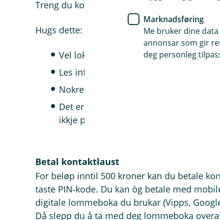
Treng du kontantar i ferien, kan du ta ut pen
Marknadsføring
Hugs dette:
Me bruker dine data 
annonsar som gir resu
Vel lokal valuta dersom minibanken sp
deg personleg tilpass
Les informasjonen på skjermen før du 
Nokre utanlandske bankar kan ta eigne
Det er som regel billegare å ta ut pen
ikkje på flyplassen.
Betal kontaktlaust
For beløp inntil 500 kroner kan du betale kon
taste PIN‑kode. Du kan òg betale med mobilen
digitale lommeboka du brukar (Vipps, Google
Då slepp du å ta med deg lommeboka overalt 