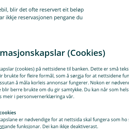
bil, blir det ofte reservert eit beløp
rkar ikkje reservasjonen pengane du
rmasjonskapslar (Cookies)
 du vil betale i norske kroner eller
slar (cookies) på nettsidene til banken. Dette er små tekstf
ller terminalen som gjer vekslinga –
ir brukte for fleire formål, som å sørgja for at nettsidene fu
du lokal valuta, skjer vekslinga
 dessutan å måla korleis annonsar fungerer. Nokon er nødve
e valutakurs.
blir berre brukte om du gir samtykke. Du kan når som helst
es meir i personvernerklæringa vår.
r Danmark.
cookies
pslane er nødvendige for at nettsida skal fungera som ho s
et
gjande funksjonar. Dei kan ikkje deaktiverast.