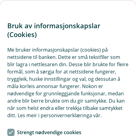
H
o
Bruk av informasjonskapslar
p
p
(Cookies)
i
Me bruker informasjonskapslar (cookies) på
nettsidene til banken. Dette er små tekstfiler som
n
blir lagra i nettlesaren din. Desse blir brukte for fleire
n
formål, som å sørgja for at nettsidene fungerer,
h
tryggleik, huske innstillingar og val, og dessutan å
o
måla korleis annonsar fungerer. Nokon er
nødvendige for grunnleggjande funksjonar, medan
d
andre blir berre brukte om du gir samtykke. Du kan
e
når som helst endra eller trekkja tilbake samtykket
t
ditt. Les meir i personvernerklæringa vår.
Veitt du kva phishing er?
Strengt nødvendige cookies