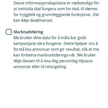
Desse informasjonskapslane er nødvendige for
Her får du det forklart, i tillegg til nokre enkle råd
at nettsida skal fungera som ho skal, til dømes
du kan følgje for å unngå at du blir ramma.
for tryggleik og grunnleggjande funksjonar. Dei
kan ikkje deaktiverast.
Kva er eigentleg phishing?
Phishing er ein form for svindel på nettet der
Marknadsføring
bedragarar prøver å lure deg til å gi frå deg personleg
Me bruker dine data for å måla kor godt
informasjon, som bankkontoopplysningar eller
kampanjane våre fungerer. Dette hjelper oss å
passord. Dei later som om dei er frå ein påliteleg
forstå kva annonsar som gir resultat, slik at me
organisasjon, til dømes banken din, og sender deg
kan forbetra marknadsføringa vår. Me bruker
vanlegvis ein e-post, SMS eller ei lenkje til ei falsk
ikkje dataen til å visa deg personleg tilpassa
nettside.
annonsar eller til retargeting.
Målet deira er å få deg til å tru at du kommuniserer
med den ekte banken, slik at du frivillig oppgir sensitiv
informasjon. Desse svindlarane kan bruke denne
informasjonen til å stele pengane dine eller få tilgang
til andre viktige kontoar.