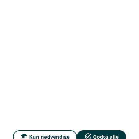
Prisar
Du kan samanlikna prisane våre med prisar frå
andre selskap på
Finansportalen.no
Våre priser
Personvern og informasjonskapsler
Tryggleik og antikvitvask
English
Kun nødvendige
Godta alle