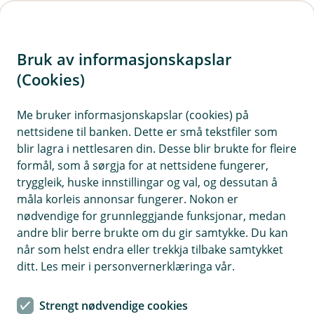
H
o
Bruk av informasjonskapslar
p
p
(Cookies)
Eika Egenkapitalbevis
i
Me bruker informasjonskapslar (cookies) på
Fondet er eit aksjefond som hovudsakleg
nettsidene til banken. Dette er små tekstfiler som
n
investerer innan bank og finans i Noreg og
blir lagra i nettlesaren din. Desse blir brukte for fleire
n
Norden, og passar for deg som har ein
formål, som å sørgja for at nettsidene fungerer,
h
tidshorisont på sparinga di på minst 5 år.
tryggleik, huske innstillingar og val, og dessutan å
o
måla korleis annonsar fungerer. Nokon er
Generelt er aksjefond kjenneteikna av høgare
nødvendige for grunnleggjande funksjonar, medan
risiko enn rentefond og kombinasjonsfond, men
d
andre blir berre brukte om du gir samtykke. Du kan
også av moglegheita for høgare avkastning.
e
når som helst endra eller trekkja tilbake samtykket
t
ditt. Les meir i personvernerklæringa vår.
Månadsrapport for Eika
Strengt nødvendige cookies