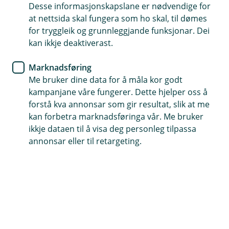
Egenkapitalbevis
Desse informasjonskapslane er nødvendige for
at nettsida skal fungera som ho skal, til dømes
for tryggleik og grunnleggjande funksjonar. Dei
kan ikkje deaktiverast.
Eika Egenkapitalbevis falt 1,11 % i juni, mens
Egenkapitalbevis-indeksen var ned 1,64 %. Hittil i år er
Marknadsføring
avkastningen i fondet 9,76 % og 12,67 % for indeksen.
Me bruker dine data for å måla kor godt
kampanjane våre fungerer. Dette hjelper oss å
Markedskommentar for Eika Egenkapitalbevis
forstå kva annonsar som gir resultat, slik at me
Sparebankene har levert gode resultater for 1. kvartal.
kan forbetra marknadsføringa vår. Me bruker
Rentenettoen er sterk, og utlånstapene er lave. Det er
ikkje dataen til å visa deg personleg tilpassa
foreløpig få tegn til økt mislighold.
annonsar eller til retargeting.
Resultatbidrag
Svenska Handelsbanken, DnB og Jæren Sparebank var
de største positive bidragsyterne til avkastningen i juni,
mens Sparebanken Vest, Sparebank 1 Sørøst-Norge og
SR-Bank var de største negative bidragsyterne siste
måned.