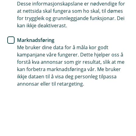
Desse informasjonskapslane er nødvendige for
at nettsida skal fungera som ho skal, til dømes
for tryggleik og grunnleggjande funksjonar. Dei
kan ikkje deaktiverast.
Marknadsføring
Me bruker dine data for å måla kor godt
kampanjane våre fungerer. Dette hjelper oss å
forstå kva annonsar som gir resultat, slik at me
kan forbetra marknadsføringa vår. Me bruker
ikkje dataen til å visa deg personleg tilpassa
annonsar eller til retargeting.
3 gode grunnar til å velje bustadlån frå oss
Følg lånesøknaden din digitalt
Vi er fleksible og prøver å finne løysingar