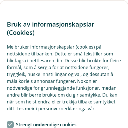
H
o
Bruk av informasjonskapslar
p
p
(Cookies)
Ferdigstill bustadlånssøknaden
i
din
Me bruker informasjonskapslar (cookies) på
nettsidene til banken. Dette er små tekstfiler som
n
Du er medlåntakar i ein bustadlånssøknad.
blir lagra i nettlesaren din. Desse blir brukte for fleire
n
formål, som å sørgja for at nettsidene fungerer,
Venlegst logg inn med BankID for å fullføre din
h
tryggleik, huske innstillingar og val, og dessutan å
del av søknaden og gje ditt samtykke.
o
måla korleis annonsar fungerer. Nokon er
nødvendige for grunnleggjande funksjonar, medan
d
andre blir berre brukte om du gir samtykke. Du kan
e
når som helst endra eller trekkja tilbake samtykket
t
Logg inn med BankID
ditt. Les meir i personvernerklæringa vår.
Strengt nødvendige cookies