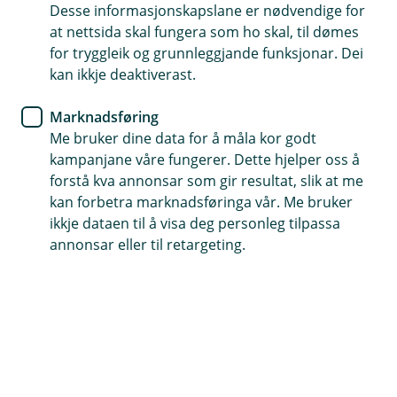
Desse informasjonskapslane er nødvendige for
Dei viktigaste omgrepa du må
at nettsida skal fungera som ho skal, til dømes
vite om bustadlån
for tryggleik og grunnleggjande funksjonar. Dei
kan ikkje deaktiverast.
Når du skal ta opp ditt første bustadlån, er det
Marknadsføring
lett å bli forvirra av alle orda og omgrepa som
Me bruker dine data for å måla kor godt
blir brukte. Her har vi laga ein guide som
kampanjane våre fungerer. Dette hjelper oss å
forklarar dei viktigaste omgrepa du må vite før
forstå kva annonsar som gir resultat, slik at me
du søkjer om eit bustadlån.
kan forbetra marknadsføringa vår. Me bruker
ikkje dataen til å visa deg personleg tilpassa
Ulike typar bustadlån
annonsar eller til retargeting.
BLU / Bustadlån for unge
Bustadlån for unge er eit eige tilbod til deg som
er under 34 år. Du kan låne opp til 90 % av
kjøpesummen til vår lågaste rente.
Les meir om
bustadlån for unge
.