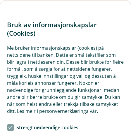
H
o
Bruk av informasjonskapslar
p
p
(Cookies)
i
Me bruker informasjonskapslar (cookies) på
nettsidene til banken. Dette er små tekstfiler som
n
blir lagra i nettlesaren din. Desse blir brukte for fleire
n
formål, som å sørgja for at nettsidene fungerer,
h
tryggleik, huske innstillingar og val, og dessutan å
o
måla korleis annonsar fungerer. Nokon er
nødvendige for grunnleggjande funksjonar, medan
d
andre blir berre brukte om du gir samtykke. Du kan
e
når som helst endra eller trekkja tilbake samtykket
t
ditt. Les meir i personvernerklæringa vår.
Boliglan
Strengt nødvendige cookies