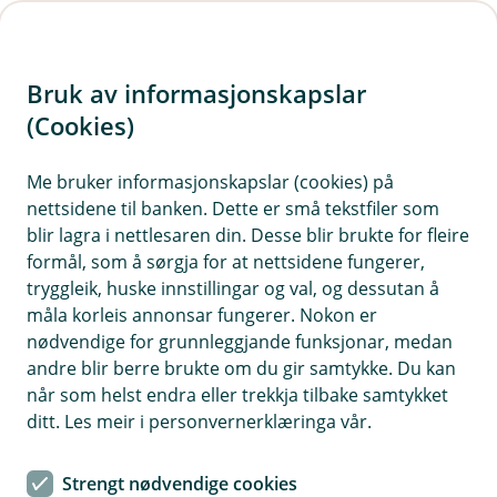
H
o
Bruk av informasjonskapslar
p
p
(Cookies)
Lær meir om våre køyretøylån
i
Me bruker informasjonskapslar (cookies) på
Vi ønskjer at du skal forstå produkta våre - dei
nettsidene til banken. Dette er små tekstfiler som
n
viktigaste eigenskapane, dine rettar, plikter og
blir lagra i nettlesaren din. Desse blir brukte for fleire
n
kunne vurdere om lånet passar til din økonomi.
formål, som å sørgja for at nettsidene fungerer,
h
Her finn du ei forenkla forklaring. Dei fulle
tryggleik, huske innstillingar og val, og dessutan å
o
måla korleis annonsar fungerer. Nokon er
lånevilkåra finn du i kredittavtalen.
nødvendige for grunnleggjande funksjonar, medan
d
andre blir berre brukte om du gir samtykke. Du kan
e
når som helst endra eller trekkja tilbake samtykket
t
Forklaring av ord og uttrykk tilknytt
ditt. Les meir i personvernerklæringa vår.
køyretøylån som du bør kjenne til og
forstå før du inngår ei låneavtale
Strengt nødvendige cookies