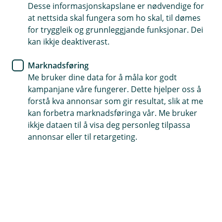
n
Desse informasjonskapslane er nødvendige for
Bilen blir rekna som veteranbil når den er over
e
at nettsida skal fungera som ho skal, til dømes
/
Kva krav blir stilte til veterankøyretyet?
30 år.
Å
L
for tryggleik og grunnleggjande funksjonar. Dei
p
u
n
kan ikkje deaktiverast.
Veterankøyretyet kan berre brukast til treff,
k
e
k
Kva slags køyrety kan eg forsikre som
stemne, utstillingar og søndagsturar.
/
Å
Marknadsføring
veterankøyrety?
L
p
u
Me bruker dine data for å måla kor godt
Det må vere i originalstand eller vere restaurert
n
k
Du kan forsikre bil, lastebil, MC og moped som
kampanjane våre fungerer. Dette hjelper oss å
e
utan vesentleg ombygging.
k
/
Kva gjer eg dersom eg har for lang
veterankøyrety hos oss.
forstå kva annonsar som gir resultat, slik at me
L
køyrelengde til å forsikre bilen som
kan forbetra marknadsføringa vår. Me bruker
Du må òg ha ei ordinær bilforsikring hos oss i
Å
u
veteranbil?
p
ikkje dataen til å visa deg personleg tilpassa
k
tillegg, den kan vere på ein annan bil.
n
k
annonsar eller til retargeting.
e
Du kan velje mellom 1000 km, 4000 km eller
/
7000 km som køyrelengde. Dersom du skal
L
u
køyre lengre enn det, kan du skaffe ei
Hjelp og kontakt
k
vanleg
bilforsikring
,
motorsykkelforsikring
eller
k
mopedforsikring.
Avtal eit rådgjevarmøte