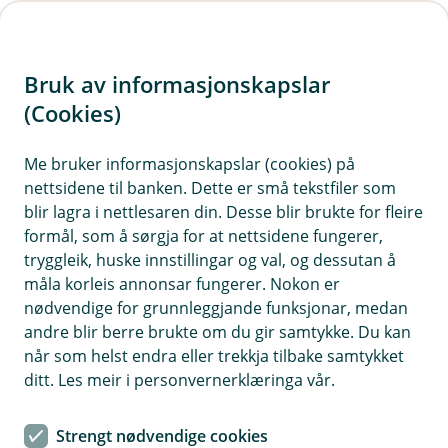
H
o
Bruk av informasjonskapslar
p
p
(Cookies)
Veteranbilforsikring
i
Me bruker informasjonskapslar (cookies) på
Her finn du våre ofte stilte spørsmål om
nettsidene til banken. Dette er små tekstfiler som
n
veteranbilforsikring.
blir lagra i nettlesaren din. Desse blir brukte for fleire
n
formål, som å sørgja for at nettsidene fungerer,
h
tryggleik, huske innstillingar og val, og dessutan å
o
måla korleis annonsar fungerer. Nokon er
Spørsmål og svar om
nødvendige for grunnleggjande funksjonar, medan
d
veteranbilforsikring.
andre blir berre brukte om du gir samtykke. Du kan
e
når som helst endra eller trekkja tilbake samtykket
t
ditt. Les meir i personvernerklæringa vår.
Kva er reglane for når bilen blir rekna
Å
som veteranbil?
p
Strengt nødvendige cookies