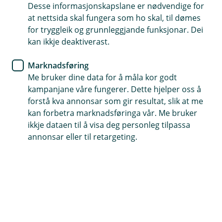
Når de er to er det viktig at de tek vare på
Desse informasjonskapslane er nødvendige for
kvarandre økonomisk.
at nettsida skal fungera som ho skal, til dømes
for tryggleik og grunnleggjande funksjonar. Dei
kan ikkje deaktiverast.
Marknadsføring
Me bruker dine data for å måla kor godt
Med ein felles bustad kjem det større utgifter og
kampanjane våre fungerer. Dette hjelper oss å
ansvar for å betale ned gjelda de deler. Vi tilrår
forstå kva annonsar som gir resultat, slik at me
desse forsikringane slik at de kan halde fram
kan forbetra marknadsføringa vår. Me bruker
med å ta godt vare på kvarandre viss det skjer
ikkje dataen til å visa deg personleg tilpassa
noko uventa med helsa.
annonsar eller til retargeting.
Vil du ta ein prat om forsikringane?
Ta kontakt, vi hjelper gjerne!