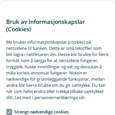
H
o
Bruk av informasjonskapslar
p
p
(Cookies)
i
Me bruker informasjonskapslar (cookies) på
nettsidene til banken. Dette er små tekstfiler som
n
blir lagra i nettlesaren din. Desse blir brukte for fleire
n
formål, som å sørgja for at nettsidene fungerer,
h
tryggleik, huske innstillingar og val, og dessutan å
o
måla korleis annonsar fungerer. Nokon er
nødvendige for grunnleggjande funksjonar, medan
d
andre blir berre brukte om du gir samtykke. Du kan
e
når som helst endra eller trekkja tilbake samtykket
t
ditt. Les meir i personvernerklæringa vår.
Du og eg og vi to
Strengt nødvendige cookies