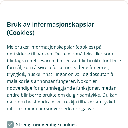
H
o
Bruk av informasjonskapslar
p
p
(Cookies)
Land som krev IBAN-nummer
i
Me bruker informasjonskapslar (cookies) på
IBAN og BIC forenklar utlandsbetalingane, og gjer
nettsidene til banken. Dette er små tekstfiler som
n
dei tryggare og billegare. Nedanfor finn du kva
blir lagra i nettlesaren din. Desse blir brukte for fleire
n
land du må nytte IBAN til. Du finn også kva land
formål, som å sørgja for at nettsidene fungerer,
h
du bør nytte IBAN til, sjølv om det førebels ikkje
tryggleik, huske innstillingar og val, og dessutan å
o
måla korleis annonsar fungerer. Nokon er
er eit krav.
nødvendige for grunnleggjande funksjonar, medan
d
andre blir berre brukte om du gir samtykke. Du kan
e
når som helst endra eller trekkja tilbake samtykket
t
Land som har innført IBAN
ditt. Les meir i personvernerklæringa vår.
Andorra
Strengt nødvendige cookies