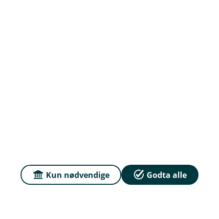
MU17BOMM0101101030300
200000MUR
Serbia
22
RS352600056010016
1
Tilbake til Betaling til utlandet
Kun nødvendige
Godta alle
Hjelp og kontakt