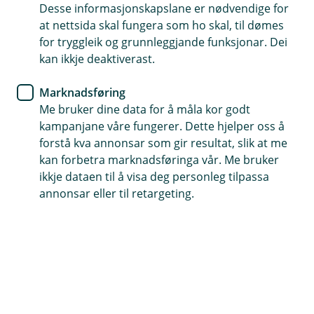
Desse informasjonskapslane er nødvendige for
24
at nettsida skal fungera som ho skal, til dømes
for tryggleik og grunnleggjande funksjonar. Dei
AD120001203020035910
kan ikkje deaktiverast.
0100
Marknadsføring
Belgia
Me bruker dine data for å måla kor godt
kampanjane våre fungerer. Dette hjelper oss å
16
forstå kva annonsar som gir resultat, slik at me
kan forbetra marknadsføringa vår. Me bruker
BE6853900754703
4
ikkje dataen til å visa deg personleg tilpassa
annonsar eller til retargeting.
Bulgaria
22
BG80BNBG9661102034
5678