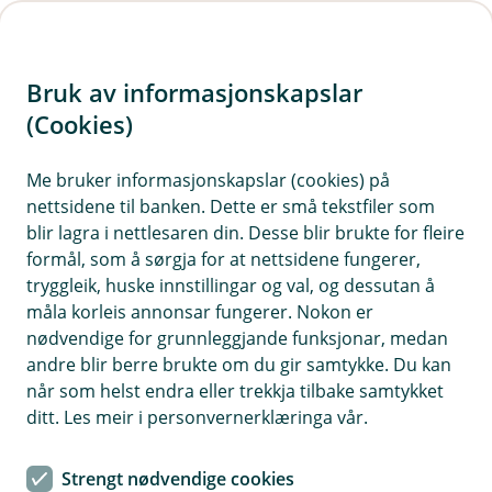
H
o
Bruk av informasjonskapslar
p
p
(Cookies)
i
Statsforvaltaren ved sparing i
Me bruker informasjonskapslar (cookies) på
barnet sitt namn
nettsidene til banken. Dette er små tekstfiler som
n
blir lagra i nettlesaren din. Desse blir brukte for fleire
Over 2 G
n
formål, som å sørgja for at nettsidene fungerer,
Har barnet meir enn 2 G (237 240 kr i 2023) i eigen
h
tryggleik, huske innstillingar og val, og dessutan å
formue, kan statsforvaltaren vere med og bestemme
o
måla korleis annonsar fungerer. Nokon er
korleis pengane skal sparast.
nødvendige for grunnleggjande funksjonar, medan
d
andre blir berre brukte om du gir samtykke. Du kan
Det er ikkje vanleg
e
når som helst endra eller trekkja tilbake samtykket
Slik inngripen skjer stort sett dersom barnet arvar eit
t
ditt. Les meir i personvernerklæringa vår.
større beløp eller får ei større forsikringsutbetaling.
Tips
Strengt nødvendige cookies