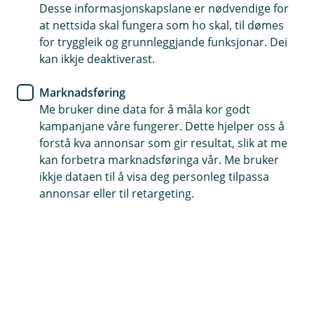
Desse informasjonskapslane er nødvendige for
Slik inngripen kan de unngå ved å halde fram med å
at nettsida skal fungera som ho skal, til dømes
spare i eige namn før formuesgrensa er nådd.
for tryggleik og grunnleggjande funksjonar. Dei
kan ikkje deaktiverast.
Innhaldet på denne sida er
Marknadsføring
Å
marknadsføring
Me bruker dine data for å måla kor godt
p
kampanjane våre fungerer. Dette hjelper oss å
n
Innhaldet på desse sidene er marknadsføring og
e
forstå kva annonsar som gir resultat, slik at me
/
Historisk avkastning er inga garanti for
må ikkje oppfattast som personleg rådgjeving.
kan forbetra marknadsføringa vår. Me bruker
L
Å
framtidig avkastning
Det er berre våre autoriserte rådgjevarar som
ikkje dataen til å visa deg personleg tilpassa
u
p
kan gje personleg rådgjeving. Viss du ønskjer
k
annonsar eller til retargeting.
n
Historisk avkastning er inga garanti for framtidig
k
e
rådgjeving frå ein av våre rådgjevarar, kan du
/
avkastning. Framtidig avkastning vil mellom
booke møte her.
L
anna avhenge av marknadsutviklinga,
u
Hjelp og kontakt
forvaltaren sin dugleik, fondet sin risikoprofil og
k
k
forvaltningshonorar. Avkastninga kan bli negativ
Avtal eit rådgjevarmøte
som følgje av kurstap. Det er knytt risiko til
investeringar i fondet på grunn av