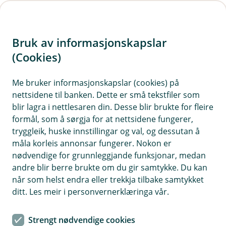
H
o
Bruk av informasjonskapslar
p
p
(Cookies)
Kontaktskjema
i
Me bruker informasjonskapslar (cookies) på
Fyll ut skjemaet under, så tek vi kontakt med deg.
nettsidene til banken. Dette er små tekstfiler som
n
blir lagra i nettlesaren din. Desse blir brukte for fleire
n
formål, som å sørgja for at nettsidene fungerer,
h
tryggleik, huske innstillingar og val, og dessutan å
o
måla korleis annonsar fungerer. Nokon er
nødvendige for grunnleggjande funksjonar, medan
d
andre blir berre brukte om du gir samtykke. Du kan
Hjelp og kontakt
e
når som helst endra eller trekkja tilbake samtykket
t
ditt. Les meir i personvernerklæringa vår.
Avtal eit rådgjevarmøte
Strengt nødvendige cookies
post@valle-sparebank.no