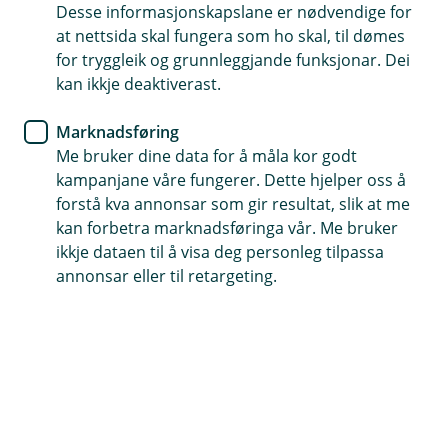
Desse informasjonskapslane er nødvendige for
at nettsida skal fungera som ho skal, til dømes
379 36060
for tryggleik og grunnleggjande funksjonar. Dei
kan ikkje deaktiverast.
Telefontid
Marknadsføring
Måndag - fredag: 07:00 - 21:00
Me bruker dine data for å måla kor godt
Laurdag - sundag: 09:00 - 17:00
kampanjane våre fungerer. Dette hjelper oss å
forstå kva annonsar som gir resultat, slik at me
kan forbetra marknadsføringa vår. Me bruker
ikkje dataen til å visa deg personleg tilpassa
Forsikring
annonsar eller til retargeting.
Måndag-fredag: 08.00 - 18:00
Laurdag: 09:00 - 17:00
Sundag: Stengt
Her finner du oss