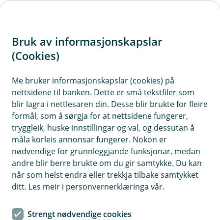
H
o
Bruk av informasjonskapslar
p
p
(Cookies)
Hundeforsikring
i
Me bruker informasjonskapslar (cookies) på
Her finn du våre ofte stilte spørsmål om
nettsidene til banken. Dette er små tekstfiler som
n
hundeforsikring.
blir lagra i nettlesaren din. Desse blir brukte for fleire
n
formål, som å sørgja for at nettsidene fungerer,
h
tryggleik, huske innstillingar og val, og dessutan å
o
måla korleis annonsar fungerer. Nokon er
Spørsmål og svar om hundeforsikring
nødvendige for grunnleggjande funksjonar, medan
d
andre blir berre brukte om du gir samtykke. Du kan
e
når som helst endra eller trekkja tilbake samtykket
Kva dekkjer hundeforsikringa?
t
Å
ditt. Les meir i personvernerklæringa vår.
p
n
Den grunnleggjande hundeforsikringa dekkjer
e
Strengt nødvendige cookies
Kor lenge kan hunden vere forsikra?
veterinærutgifter, atopi, allergi, MR/CT. Med
Å
/