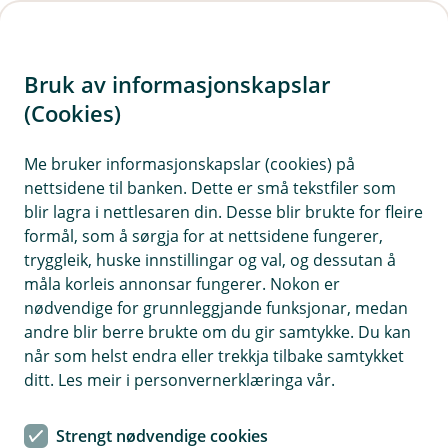
H
o
Bruk av informasjonskapslar
p
p
(Cookies)
i
Me bruker informasjonskapslar (cookies) på
nettsidene til banken. Dette er små tekstfiler som
n
blir lagra i nettlesaren din. Desse blir brukte for fleire
n
formål, som å sørgja for at nettsidene fungerer,
h
tryggleik, huske innstillingar og val, og dessutan å
o
måla korleis annonsar fungerer. Nokon er
nødvendige for grunnleggjande funksjonar, medan
d
andre blir berre brukte om du gir samtykke. Du kan
e
når som helst endra eller trekkja tilbake samtykket
t
ditt. Les meir i personvernerklæringa vår.
Er det noko du lurer på
Strengt nødvendige cookies