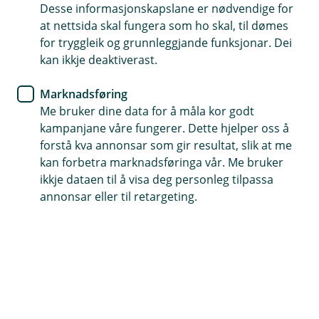
Her har vi samla svara på det kundar oftast
Desse informasjonskapslane er nødvendige for
at nettsida skal fungera som ho skal, til dømes
lurer på om nett- og mobilbank, administrasjon
for tryggleik og grunnleggjande funksjonar. Dei
av kundeforholdet og betaling.
kan ikkje deaktiverast.
Marknadsføring
Me bruker dine data for å måla kor godt
Administrasjon
kampanjane våre fungerer. Dette hjelper oss å
forstå kva annonsar som gir resultat, slik at me
kan forbetra marknadsføringa vår. Me bruker
Korleis bestiller eg administratortilgang?
Å
ikkje dataen til å visa deg personleg tilpassa
p
annonsar eller til retargeting.
n
Du kan bestille administratortilgang til deg sjølv
e
Korleis legg eg til ein ny brukar?
eller andre ved å gå til "Søknad og bestilling" i
Å
/
hovudmenyen i nettbanken
p
L
n
u
Gå til "Brukaradministrasjon" i hovudmenyen i
e
k
Korleis endrar eg eller slettar ein brukar?
nettbanken og klikk på "Opprett ny brukar" til
Å
/
k
venstre. Fyll inn opplysningar, vel rolle og
p
L
n
u
Dette gjer du ved å gå til "Brukaradministrasjon"
kontotilgang. Brukaren treng ikkje vere kunde frå
e
k