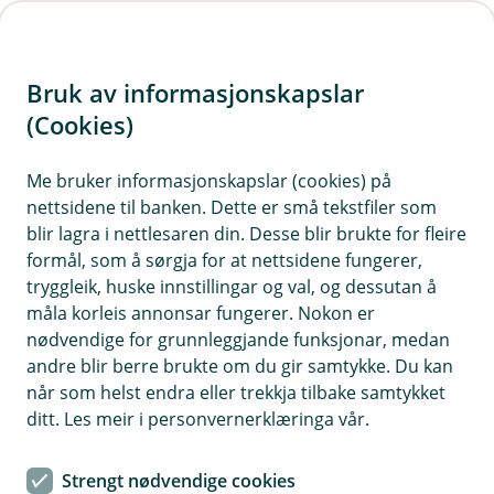
H
o
Bruk av informasjonskapslar
p
p
(Cookies)
i
Me bruker informasjonskapslar (cookies) på
nettsidene til banken. Dette er små tekstfiler som
n
blir lagra i nettlesaren din. Desse blir brukte for fleire
n
formål, som å sørgja for at nettsidene fungerer,
h
tryggleik, huske innstillingar og val, og dessutan å
o
måla korleis annonsar fungerer. Nokon er
nødvendige for grunnleggjande funksjonar, medan
d
andre blir berre brukte om du gir samtykke. Du kan
e
når som helst endra eller trekkja tilbake samtykket
t
Kontoar for bedrifter
ditt. Les meir i personvernerklæringa vår.
Få full oversikt over transaksjonane dine
Strengt nødvendige cookies