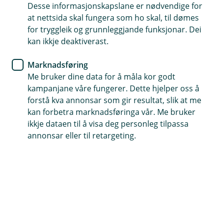
Desse informasjonskapslane er nødvendige for
Vi har alle kontotypane du treng til di bedrift
at nettsida skal fungera som ho skal, til dømes
for tryggleik og grunnleggjande funksjonar. Dei
Vi hjelper deg med å setje opp dei kontoane du treng
kan ikkje deaktiverast.
Kontakt meg om bedriftskontoar
Marknadsføring
Me bruker dine data for å måla kor godt
kampanjane våre fungerer. Dette hjelper oss å
Våre kontoprodukt
forstå kva annonsar som gir resultat, slik at me
kan forbetra marknadsføringa vår. Me bruker
Enten du driv ei stor eller lita bedrift, har vi
ikkje dataen til å visa deg personleg tilpassa
annonsar eller til retargeting.
kontoane du treng for den daglege drifta di. Vi
hjelper deg med å setje opp det du treng.
Vi tilbyr alle kontotypar du treng for den daglege drifta:
Bedriftskonto