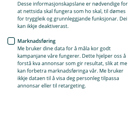
Desse informasjonskapslane er nødvendige for
at nettsida skal fungera som ho skal, til dømes
for tryggleik og grunnleggjande funksjonar. Dei
kan ikkje deaktiverast.
Marknadsføring
Enkelt å byte mellom privat og bedrift i
Me bruker dine data for å måla kor godt
mobilbanken
kampanjane våre fungerer. Dette hjelper oss å
forstå kva annonsar som gir resultat, slik at me
Har du allereie lasta ned mobilbanken som
kan forbetra marknadsføringa vår. Me bruker
privatkunde? No er det enkelt å byte mellom privat
ikkje dataen til å visa deg personleg tilpassa
og bedrift med eit par tastetrykk! Du vel berre «Byt til
annonsar eller til retargeting.
bedrift» i menyen øvst til høgre.
Les meir og kom i gang
Hjelp og kontakt