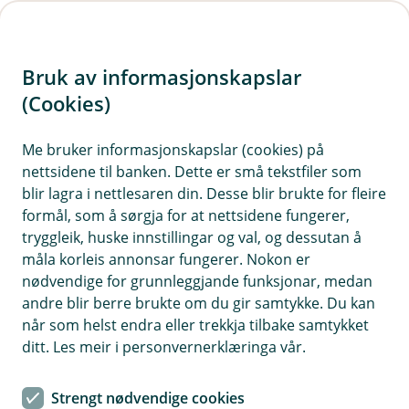
H
o
Bruk av informasjonskapslar
p
p
(Cookies)
Du er no logga ut
i
Me bruker informasjonskapslar (cookies) på
Takk for besøket, og velkomen tilbake
nettsidene til banken. Dette er små tekstfiler som
n
blir lagra i nettlesaren din. Desse blir brukte for fleire
n
formål, som å sørgja for at nettsidene fungerer,
h
tryggleik, huske innstillingar og val, og dessutan å
o
måla korleis annonsar fungerer. Nokon er
nødvendige for grunnleggjande funksjonar, medan
d
andre blir berre brukte om du gir samtykke. Du kan
e
når som helst endra eller trekkja tilbake samtykket
t
ditt. Les meir i personvernerklæringa vår.
Strengt nødvendige cookies