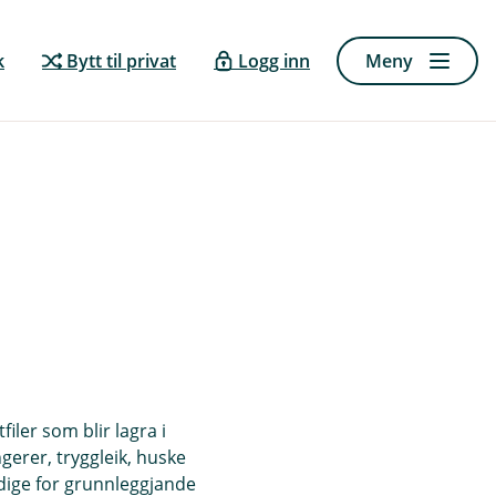
k
Bytt til privat
Logg inn
Meny
iler som blir lagra i
ngerer, tryggleik, huske
ndige for grunnleggjande