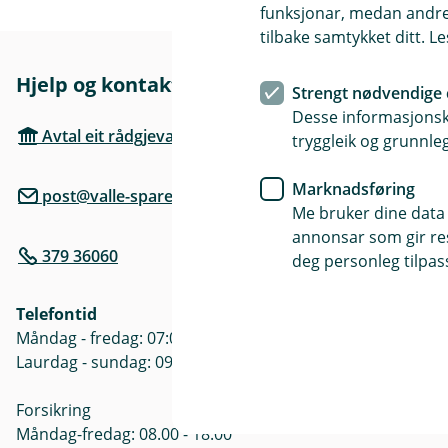
funksjonar, medan andre 
tilbake samtykket ditt. L
Hjelp og kontakt
Her finne
Strengt nødvendige 
Desse informasjonska
Besøksadre
Avtal eit rådgjevarmøte
tryggleik og grunnleg
Nordibøvegen
Marknadsføring
post@valle-sparebank.no
Postadresse
Me bruker dine data 
Postboks 53,
annonsar som gir resu
379 36060
deg personleg tilpass
Åpningstide
Mandag - Fre
Telefontid
Måndag - fredag: 07:00 - 21:00
Laurdag - sundag: 09:00 - 17:00
Forsikring
Måndag-fredag: 08.00 - 18:00