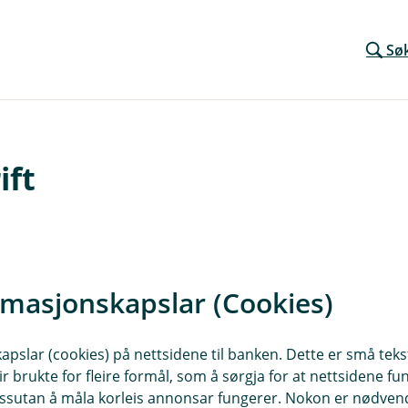
Sø
ift
kontakt med deg.
rmasjonskapslar (Cookies)
slar (cookies) på nettsidene til banken. Dette er små tekstf
ir brukte for fleire formål, som å sørgja for at nettsidene fu
 dessutan å måla korleis annonsar fungerer. Nokon er nødve