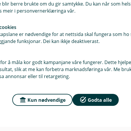
blir berre brukte om du gir samtykke. Du kan når som helst
es meir i personvernerklæringa vår.
r du oss
Om Valle Sparebank
cookies
pslane er nødvendige for at nettsida skal fungera som ho s
sse
Org.nr: 937 893 922
gjande funksjonar. Dei kan ikkje deaktiverast.
 143, 4747 Valle
Om oss
for å måla kor godt kampanjane våre fungerer. Dette hjelper
 4746 Valle
ltat, slik at me kan forbetra marknadsføringa vår. Me bruker
Klagehåndtering
a annonsar eller til retargeting.
r
dag: 09:00 - 15:00
Kun nødvendige
Godta alle