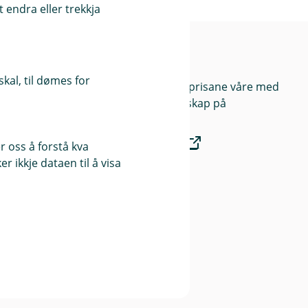
 endra eller trekkja
Prisar
kal, til dømes for
Du kan samanlikna prisane våre med
prisar frå andre selskap på
Finansportalen.no
 oss å forstå kva
 ikkje dataen til å visa
Våre priser