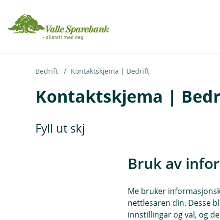
H
o
p
p
i
Bedrift
Kontaktskjema | Bedrift
Kontaktskjema | Bedr
n
n
h
Fyll ut skjemaet under, så tek vi 
o
d
Bruk av info
e
t
Me bruker informasjonskap
nettlesaren din. Desse bl
innstillingar og val, og