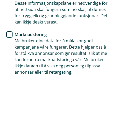
Desse informasjonskapslane er nødvendige for
at nettsida skal fungera som ho skal, til dømes
379 36060
for tryggleik og grunnleggjande funksjonar. Dei
kan ikkje deaktiverast.
Telefontid
Marknadsføring
Måndag - fredag: 07:00 - 21:00
Me bruker dine data for å måla kor godt
Laurdag - sundag: 09:00 - 17:00
kampanjane våre fungerer. Dette hjelper oss å
forstå kva annonsar som gir resultat, slik at me
kan forbetra marknadsføringa vår. Me bruker
ikkje dataen til å visa deg personleg tilpassa
Forsikring
annonsar eller til retargeting.
Måndag-fredag: 08.00 - 18:00
Laurdag: 09:00 - 17:00
Sundag: Stengt
Her finner du oss