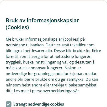
H
o
Bruk av informasjonskapslar
p
p
(Cookies)
Kontaktskjema | Bedrift
i
Me bruker informasjonskapslar (cookies) på
Fyll ut skjemaet under, så tek vi kontakt med deg.
nettsidene til banken. Dette er små tekstfiler som
n
blir lagra i nettlesaren din. Desse blir brukte for fleire
n
formål, som å sørgja for at nettsidene fungerer,
h
tryggleik, huske innstillingar og val, og dessutan å
o
måla korleis annonsar fungerer. Nokon er
nødvendige for grunnleggjande funksjonar, medan
d
andre blir berre brukte om du gir samtykke. Du kan
Hjelp og kontakt
e
når som helst endra eller trekkja tilbake samtykket
t
ditt. Les meir i personvernerklæringa vår.
Avtal eit rådgjevarmøte
Strengt nødvendige cookies
post@valle-sparebank.no