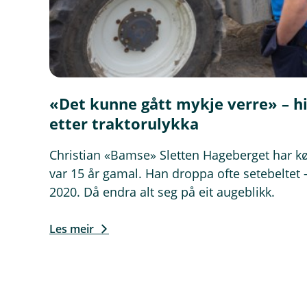
y
t
t
v
i
n
«Det kunne gått mykje verre» – hi
d
etter traktorulykka
u
)
Christian «Bamse» Sletten Hageberget har kø
var 15 år gamal. Han droppa ofte setebeltet –
2020. Då endra alt seg på eit augeblikk.
Les meir