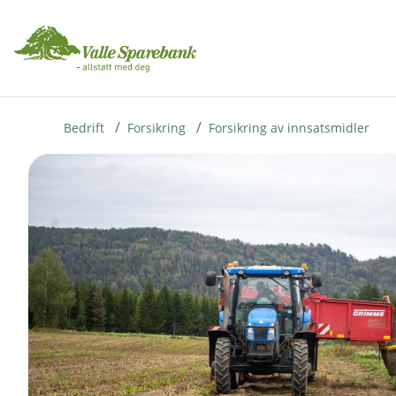
H
o
p
p
i
Bedrift
Forsikring
Forsikring av innsatsmidler
n
n
h
o
d
e
t