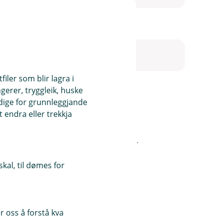
iler som blir lagra i
ngerer, tryggleik, huske
ndige for grunnleggjande
 endra eller trekkja
leg, for verksemda di eller for garden din.
kal, til dømes for
l - IPID (pdf)
 oss å forstå kva