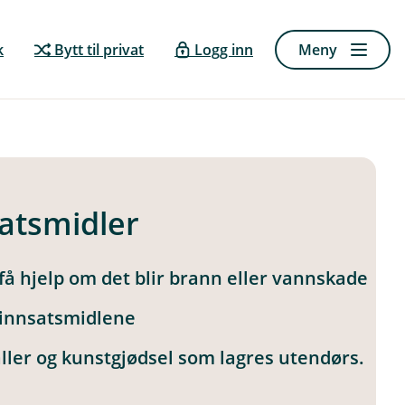
k
Bytt til privat
Logg inn
Meny
satsmidler
å hjelp om det blir brann eller vannskade
 innsatsmidlene
ler og kunstgjødsel som lagres utendørs.