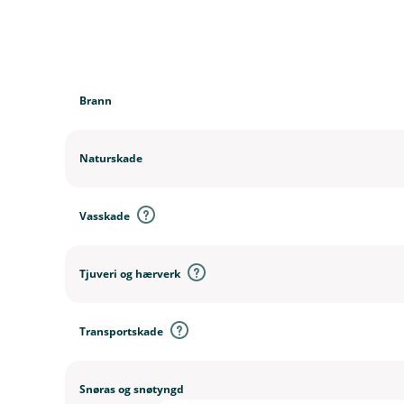
D
e
k
Brann
n
i
n
Naturskade
g
e
r
Vasskade
Tjuveri og hærverk
Transportskade
Snøras og snøtyngd