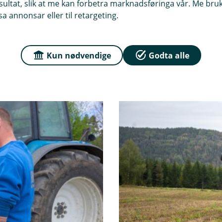
ltat, slik at me kan forbetra marknadsføringa vår. Me bruker
k
a annonsar eller til retargeting.
s
t
e
r
Kun nødvendige
Godta alle
n
l
e
n
k
e
,
å
p
n
e
r
i
n