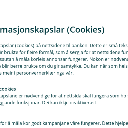
d
t
I
l
e
n
u
r
k
d
t
I
l
e
rmasjonskapslar (Cookies)
n
u
r
k
d
t
I
l
e
slar (cookies) på nettsidene til banken. Dette er små tekstf
n
u
r
ir brukte for fleire formål, som å sørgja for at nettsidene fu
k
d
t
I
 dessutan å måla korleis annonsar fungerer. Nokon er nødve
l
e
n
blir berre brukte om du gir samtykke. Du kan når som helst
u
r
i fullstendige vilkåra.
k
es meir i personvernerklæringa vår.
d
t
l
e
r å laste ned vilkåra som gjeld for deg – anten det er for deg person
u
r
cookies
d
t
pslane er nødvendige for at nettsida skal fungera som ho s
e
gjande funksjonar. Dei kan ikkje deaktiverast.
Kontakt meg om forsikring av innsatsmidler
r
t
 innsatsmiddel - vilkår (pdf)
Varer, avling og innsatsmidde
(
for å måla kor godt kampanjane våre fungerer. Dette hjelper
E