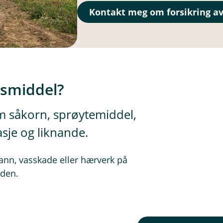
Kontakt meg om forsikring av
tsmiddel?
m såkorn, sprøytemiddel,
asje og liknande.
rann, vasskade eller hærverk på
rden.