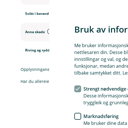
Svikt i berande konstruksjon
Bruk av info
Anna skade
Me bruker informasjonskap
Riving og rydding
nettlesaren din. Desse bl
innstillingar og val, og
funksjonar, medan andre 
Opplysningane her er forenkla og forkorta i forhold til de
tilbake samtykket ditt. L
Har du allereie forsikringar hos oss, kan du logge inn fo
Strengt nødvendige 
Desse informasjonska
tryggleik og grunnleg
Varer, avling og
Marknadsføring
(
Me bruker dine data 
E