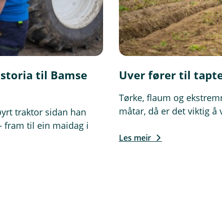
y
t
t
v
i
n
storia til Bamse
Uver fører til tapt
d
u
Tørke, flaum og ekstrem
)
måtar, då er det viktig å
yrt traktor sidan han
 fram til ein maidag i
Les meir