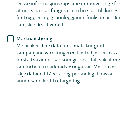
Desse informasjonskapslane er nødvendige for
Ny tilsett i hus? Dette må du ha
at nettsida skal fungera som ho skal, til dømes
på plass som arbeidsgivar
for tryggleik og grunnleggjande funksjonar. Dei
kan ikkje deaktiverast.
Det er stas med nye folk på laget – men også litt
Marknadsføring
å hugse på. Kva er du lovpålagt å ha? Og kva
Me bruker dine data for å måla kor godt
forsikringar er lure å tilby? Vi gir deg oversikta.
kampanjane våre fungerer. Dette hjelper oss å
forstå kva annonsar som gir resultat, slik at me
Og det treng ikkje vere komplisert. Her er det du må
kan forbetra marknadsføringa vår. Me bruker
vite.
ikkje dataen til å visa deg personleg tilpassa
annonsar eller til retargeting.
Dette må du ha – uansett bransje
Nokre forsikringar er lovpålagde. Dei gjeld alle
arbeidsgivarar, enten du driv bakeri, teknologibedrift
eller er handverkar.
Yrkesskadeforsikring
Denne må du ha. Den dekkjer skadar og