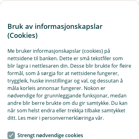
H
o
Bruk av informasjonskapslar
p
p
(Cookies)
i
Me bruker informasjonskapslar (cookies) på
nettsidene til banken. Dette er små tekstfiler som
n
blir lagra i nettlesaren din. Desse blir brukte for fleire
n
formål, som å sørgja for at nettsidene fungerer,
h
tryggleik, huske innstillingar og val, og dessutan å
o
måla korleis annonsar fungerer. Nokon er
nødvendige for grunnleggjande funksjonar, medan
d
andre blir berre brukte om du gir samtykke. Du kan
e
når som helst endra eller trekkja tilbake samtykket
t
ditt. Les meir i personvernerklæringa vår.
BM Forsikring
Strengt nødvendige cookies