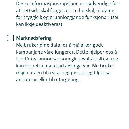
Desse informasjonskapslane er nødvendige for
Betre kontroll
at nettsida skal fungera som ho skal, til dømes
for tryggleik og grunnleggjande funksjonar. Dei
Enklare administrasjon
kan ikkje deaktiverast.
Fleire tilganger
Marknadsføring
Me bruker dine data for å måla kor godt
Bestill administrator
kampanjane våre fungerer. Dette hjelper oss å
forstå kva annonsar som gir resultat, slik at me
kan forbetra marknadsføringa vår. Me bruker
Betre kontroll og fleire funksjonar
ikkje dataen til å visa deg personleg tilpassa
annonsar eller til retargeting.
Enkelt for verksemder å administrere brukarar og
tilganger i nettbanken
Ein administrator har, utover brukaradministrasjon,
tilgang til: