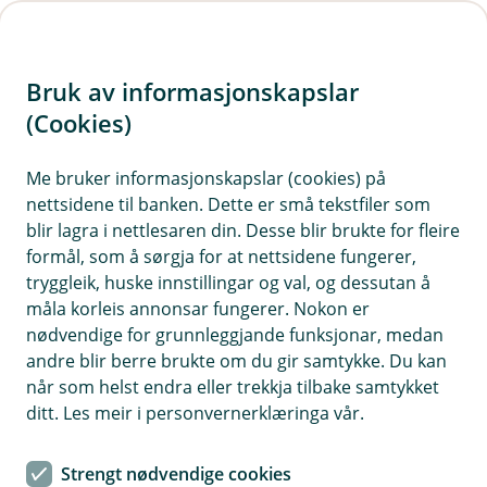
H
o
Bruk av informasjonskapslar
p
p
(Cookies)
i
Me bruker informasjonskapslar (cookies) på
nettsidene til banken. Dette er små tekstfiler som
n
blir lagra i nettlesaren din. Desse blir brukte for fleire
n
formål, som å sørgja for at nettsidene fungerer,
h
tryggleik, huske innstillingar og val, og dessutan å
o
måla korleis annonsar fungerer. Nokon er
nødvendige for grunnleggjande funksjonar, medan
d
andre blir berre brukte om du gir samtykke. Du kan
e
når som helst endra eller trekkja tilbake samtykket
t
ditt. Les meir i personvernerklæringa vår.
Administrator
Strengt nødvendige cookies