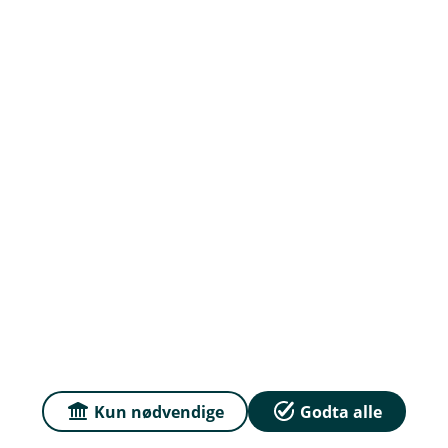
Prisar
Du kan samanlikna prisane våre med prisar frå
andre selskap på
Finansportalen.no
Våre priser
Personvern og informasjonskapsler
Tryggleik og antikvitvask
English
Kun nødvendige
Godta alle