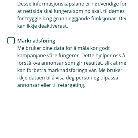
Desse informasjonskapslane er nødvendige for
Valle Sparebank ynskjer å vere din finansielle
at nettsida skal fungera som ho skal, til dømes
partner gjennom heile livet! -
for tryggleik og grunnleggjande funksjonar. Dei
allstøtt med deg
kan ikkje deaktiverast.
Marknadsføring
Me bruker dine data for å måla kor godt
kampanjane våre fungerer. Dette hjelper oss å
Daglegbank
Lån
Forsikring
Sparing og pensjon
forstå kva annonsar som gir resultat, slik at me
kan forbetra marknadsføringa vår. Me bruker
Signer dokumenter
ikkje dataen til å visa deg personleg tilpassa
annonsar eller til retargeting.